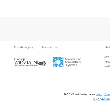
Przejdź do góry
Mapa strony
Red
Stro
Pols
real
PAD CMS jest dostępny na
licencji
Cre
Międzynaro