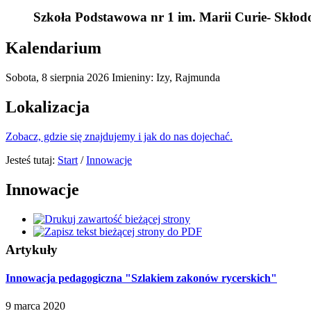
Szkoła Podstawowa nr 1 im. Marii Curie- Skłod
Kalendarium
Sobota,
8
sierpnia
2026
Imieniny: Izy, Rajmunda
Lokalizacja
Zobacz, gdzie się znajdujemy i jak do nas dojechać.
Jesteś tutaj:
Start
/
Innowacje
Innowacje
Artykuły
Innowacja pedagogiczna "Szlakiem zakonów rycerskich"
9
marca
2020