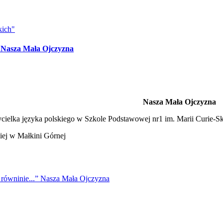
kich"
” Nasza Mała Ojczyzna
ej równinie...”
Nasza Mała Ojczyzna
ielka języka polskiego w Szkole Podstawowej nr1 im. Marii Curie-S
j w Małkini Górnej
 równinie...” Nasza Mała Ojczyzna