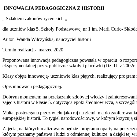
INNOWACJA PEDAGOGICZNA Z HISTORII
„ Szlakiem zakonów rycerskich „
dla uczniów klas 5. Szkoły Podstawowej nr 1 im. Marii Curie- Skłod
Autor- Wanda Wilczyńska, nauczyciel historii
Termin realizacji- marzec 2020
Proponowana innowacja pedagogiczna powstała w oparciu o rozporzą
eksperymentalnej przez publiczne szkoły i placówki (Dz. U. z 2002r. 
Klasy objęte innowacją- uczniowie klas piątych, realizujący program
Opis innowacji pedagogicznej.
Dobrym momentem na przekazanie zdobytej wiedzy i zainteresowani
zajęc z historii w klasie 5. dotycząca epoki średniowiecza, a szczegól
Malta, postrzegana przez wielu jako raj na ziemi, ma do zaoferowan
europejskiej historii. To tygiel narodowościowy, w którym krzyżują si
Zajęcia, na których realizowany będzie programu oparty na poszerzo
którym poznamy państwa i ludzi o odmiennej kulturze, a dzięki tej 