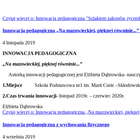
Czytaj więcej
o: Innowacja pedagogiczna "Szlakiem zakonów rycers
Innowacja pedagogiczna „Na mazowieckiej, pięknej równinie...
4
listopada
2019
INNOWACJA PEDAGOGICZNA
„Na mazowieckiej, piękn
Autorką innowacji pedagogicznej jest Elżbieta Dąbrowska- nauczyc
1.Miejsce
Szkoła Podstawowa nr1 im. Marii Curie –Skłodowskie
2.Czas trwania innowacji
- listopad 2019r. – czerwiec 2020r.
Elżbieta Dąbrowska
Czytaj więcej
o: Innowacja pedagogiczna „Na mazowieckiej, pięknej
Innowacja pedagogiczna z wychowania fizycznego
4
września
2019