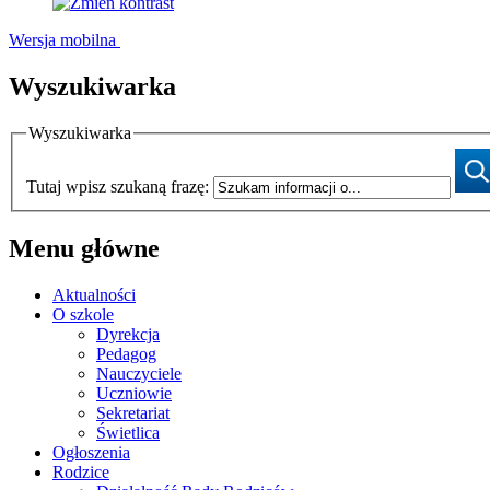
Wersja mobilna
Wyszukiwarka
Wyszukiwarka
Tutaj wpisz szukaną frazę:
Menu główne
Aktualności
O szkole
Dyrekcja
Pedagog
Nauczyciele
Uczniowie
Sekretariat
Świetlica
Ogłoszenia
Rodzice