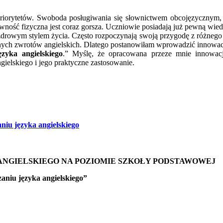
riorytetów. Swoboda posługiwania się słownictwem obcojęzycznym, u
wność fizyczna jest coraz gorsza. Uczniowie posiadają już pewną wiedz
zdrowym stylem życia. Często rozpoczynają swoją przygodę z różnego 
ych zwrotów angielskich. Dlatego postanowiłam wprowadzić innowacj
zyka angielskiego
.” Myślę, że opracowana przeze mnie innowa
gielskiego i jego praktyczne zastosowanie.
niu języka angielskiego
ANGIELSKIEGO NA POZIOMIE SZKOŁY PODSTAWOWEJ
zaniu języka angielskiego”