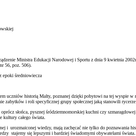
owskiej
dzenie Ministra Edukacji Narodowej i Sportu z dnia 9 kwietnia 2002r
nr 56, poz. 506).
 z epoki średniowiecza
em uczniów historią Malty, poznanej dzięki pobytowi na tej wyspie
nie zabytków i roli specyficznej grupy społecznej jaką stanowili rycerze
ia oprócz słońca, pysznej śródziemnomorskiej kuchni czy szmaragdowe
e kultury całego świata.
nej i urozmaiconej wiedzy, mają zachęcać nie tylko do poznawania hi
wiedzy stajemy się lepszymi i bardziej świadomymi obywatelami świata