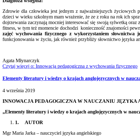
Diagnoza wstępna:
Zdrowie dla człowieka jest jednym z najważniejszych życiowych p
dzieci w wieku szkolnym mam wrażenie, że ze z roku na rok ich spra
dojrzewania zaczynają mocniej interesować się swoją sylwetką oraz 
fitness, w tym też momencie dochodzi konieczność znajomości pewn
zajęć wychowania fizycznego z wykorzystaniem słownictwa ję
funkcjonowania w życiu, jak również przybliży słownictwo języka an
Agata Młynarczyk
Czytaj więcej
o: Innowacja pedagogiczna z wychowania fizycznego
Elementy literatury i wiedzy o krajach anglojęzycznych w naucza
4
września
2019
INNOWACJA PEDAGOGICZNA W NAUCZANIU JĘZYKA 
„Elementy literatury i wiedzy o krajach anglojęzycznych w nauc
1.
AUTOR
Mgr Maria Jarka – nauczyciel języka angielskiego