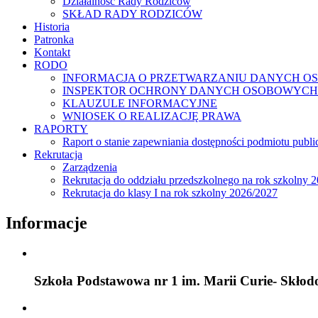
Działalność Rady Rodziców
SKŁAD RADY RODZICÓW
Historia
Patronka
Kontakt
RODO
INFORMACJA O PRZETWARZANIU DANYCH 
INSPEKTOR OCHRONY DANYCH OSOBOWYCH
KLAUZULE INFORMACYJNE
WNIOSEK O REALIZACJĘ PRAWA
RAPORTY
Raport o stanie zapewniania dostępności podmiotu publ
Rekrutacja
Zarządzenia
Rekrutacja do oddziału przedszkolnego na rok szkolny 
Rekrutacja do klasy I na rok szkolny 2026/2027
Informacje
Szkoła Podstawowa nr 1 im. Marii Curie- Skłod