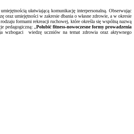
miejętnością ułatwiającą komunikację interpersonalną. Obserwując
ę oraz umiejętności w zakresie dbania o własne zdrowie, a w okresie
rodzaju formami rekreacji ruchowej, które określa się wspólną nazwą
e pedagogiczną: ,,
Polubić fitness-nowoczesne formy prowadzenia
cja wzbogaci wiedzę uczniów na temat zdrowia oraz aktywnego