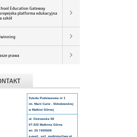
chool Education Gateway
uropejska platforma edukacyjna
a szkół
Twinning
asze prawa
ONTAKT
Szkoła Podstawowa nr 1
im. Marii Curie - Skłodowskiej
w Małkini Górnej
ul. Ostrowska 58
07-320 Małkinia Górna
tel. 29 7455608
e-mail: sp1_malkinia@wp.pl