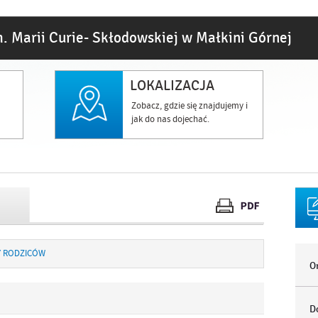
. Marii Curie- Skłodowskiej w Małkini Górnej
LOKALIZACJA
Zobacz, gdzie się znajdujemy i
jak do nas dojechać.
Y RODZICÓW
O
D