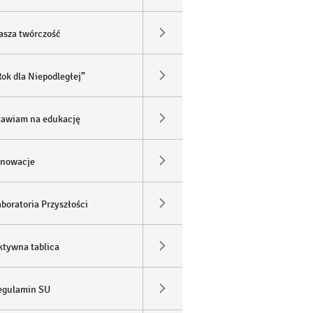
asza twórczość
Rok dla Niepodległej”
tawiam na edukację
nnowacje
boratoria Przyszłości
ktywna tablica
egulamin SU