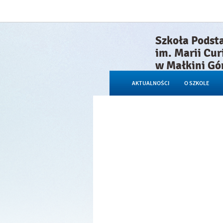
Szkoła Podst
im. Marii Cur
w Małkini Gó
AKTUALNOŚCI
O SZKOLE