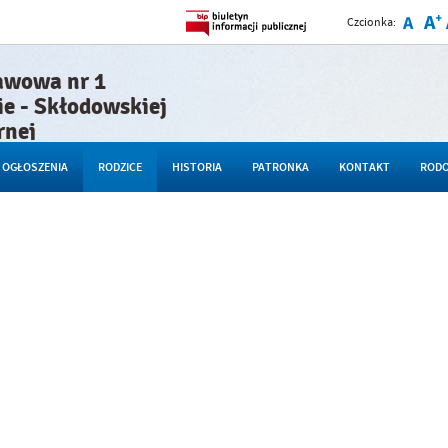
Czcionka:
awowa nr 1
ie - Skłodowskiej
rnej
OGŁOSZENIA
RODZICE
HISTORIA
PATRONKA
KONTAKT
ROD