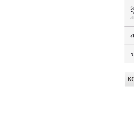
S
E
dl
e
N
K